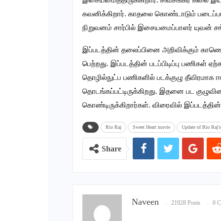
இசையமைத்திருக்கிறார். சிவசங்கர் கலை 
கவனிக்கிறார். காதலை கொண்டாடும் படைப்பாக
நிறுவனம் சார்பில் இசையமைப்பாளர் யுவன் சங்க
இப்படத்தின் தலைப்பினை அறிவிக்கும் கா
பெற்றது. இப்படத்தின் படப்பிடிப்பு பணிகள் ஏ
தொழில்நுட்ப பணிகளில் படக்குழு தீவிரமாக ஈட
தொடங்கப்பட்டிருக்கிறது. இதனை பட குழுவினர்
கொண்டிருக்கிறார்கள். விரைவில் இப்படத்தின் 
Rio Raj
Sweet Heart movie
Update of Rio Raj'
Share
Naveen
21928 Posts
0 