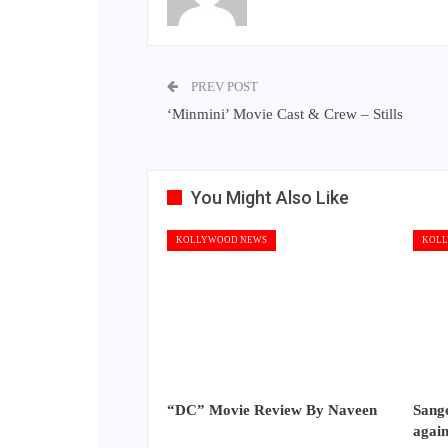
PREV POST
‘Minmini’ Movie Cast & Crew – Stills
You Might Also Like
KOLLYWOOD NEWS
KOLL
“DC” Movie Review By Naveen
Sange
again