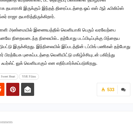
இயக்கத்தை மேற்கொள்ள, பட தொகுப்பு பணிகளை தமிழரசன்
 தயாராகி இருக்கும் இந்தத் திரைப்படத்தை ஒய் எஸ் ஆர் ஃபிலிம்ஸ்
ர் ராஜா தயாரித்திருக்கிறார்.
ணொளி அண்மையில் இணையத்தில் வெளியாகி பெரும் வரவேற்பை
ற்கனவே நிறைவடைந்த நிலையில்.. தற்போது படப்பிடிப்புக்கு பிந்தைய
ுபட்டு இருக்கிறது. இந்நிலையில் இப்படத்தின் டப்பிங் பணிகள் தற்போது
 பிரத்யேக புகைப்படத்தை வெளியிட்டு மகிழ்ச்சியுடன் பகிர்ந்து
ஃபர்ஸ்ட் லுக் வெளியாகும் என எதிர்பார்க்கப்படுகிறது.
s Sweet Heart
YSR Films
533
Comments