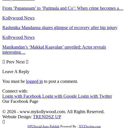
From ‘Papanasam’ to ‘Parimala and Co’: When crime becomes a…
Kollywood News
Rashmika Mandanna shares glimpse of recovery after hip injury
Kollywood News
Manikandan’s ‘Makkal Kaavalan’ unveiled: Actor reveals
interesting…
Prev
Next
Leave A Reply
You must be
logged in
to post a comment.
Connect with:
Login with Facebook
Login with Google
Login with Twitter
Our Facebook Page
© 2026 - www.mykollywood.com. All Rights Reserved.
Website Design:
TRENDSZ UP
WP2Social Auto Publish
Powered By :
XYZScripts.com