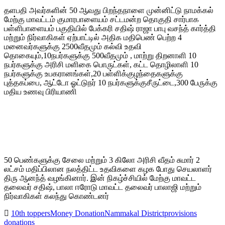
தளபதி அவர்களின் 50 ஆவது பிறந்தநாளை முன்னிட்டு நாமக்கல்
மேற்கு மாவட்டம் குமாரபாளையம் சட்டமன்ற தொகுதி சார்பாக
பள்ளிபாளையம் பகுதியில் பேக்கரி சதிஷ் ராஜா பாபு வசந்த் கார்த்தி
மற்றும் நிர்வாகிகள் ஏற்பாட்டில் அதிக மதிபெண் பெற்ற 4
மனைவர்களுக்கு 2500வீதமும் கல்வி உதவி
தொகையும்,10நபர்களுக்கு 500வீதமும் , மாற்று திறனாளி 10
நபர்களுக்கு அரிசி மளிகை பொருட்கள், கட்ட தொழிலாளி 10
நபர்களுக்கு உபகரானங்கள்,20 பள்ளிக்குழந்தைகளுக்கு
புத்தகப்பை, ஆட்டோ ஓட்டுநர் 10 நபர்களுக்குசீருட்டை,300 பேருக்கு
மதிய உணவு பிரியாணி
50 பெண்களுக்கு சேலை மற்றும் 3 கிலோ அரிசி வீதம் சுமார் 2
லட்சம் மதிப்பிலான நலத்திட்ட உதவிகளை கழக போது செயலாளர்
திரு ஆனந்த் வழங்கினார். இன் நிகழ்ச்சியில் மேற்கு மாவட்ட
தலைவர் சதிஷ், பாலா ஈரோடு மாவட்ட தலைவர் பாலாஜி மற்றும்
நிர்வாகிகள் கலந்து கொண்டனர்
10th toppers
Money Donation
Nammakal District
provisions
donations