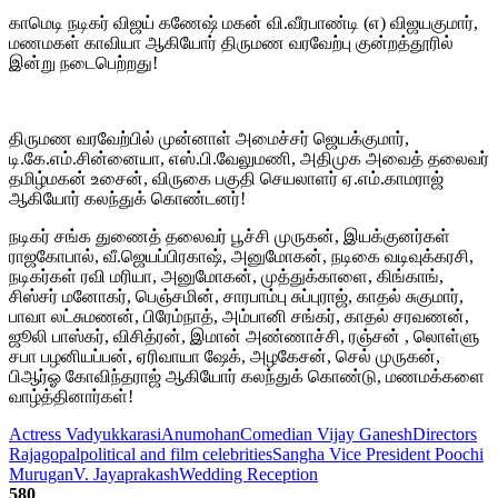
காமெடி நடிகர் விஜய் கணேஷ் மகன் வி.வீரபாண்டி (எ) விஜயகுமார்,
மணமகள் காவியா ஆகியோர் திருமண வரவேற்பு குன்றத்தூரில்
இன்று நடைபெற்றது!
திருமண வரவேற்பில் முன்னாள் அமைச்சர் ஜெயக்குமார்,
டி.கே.எம்.சின்னையா, எஸ்.பி.வேலுமணி, அதிமுக அவைத் தலைவர்
தமிழ்மகன் உசைன், விருகை பகுதி செயலாளர் ஏ.எம்.காமராஜ்
ஆகியோர் கலந்துக் கொண்டனர்!
நடிகர் சங்க துணைத் தலைவர் பூச்சி முருகன், இயக்குனர்கள்
ராஜகோபால், வீ.ஜெயப்பிரகாஷ், அனுமோகன், நடிகை வடிவுக்கரசி,
நடிகர்கள் ரவி மரியா, அனுமோகன், முத்துக்காளை, கிங்காங்,
சிஸ்சர் மனோகர், பெஞ்சமின், சாரபாம்பு சுப்புராஜ், காதல் சுகுமார்,
பாவா லட்சுமணன், பிரேம்நாத், அம்பானி சங்கர், காதல் சரவணன்,
ஜூலி பாஸ்கர், விசித்ரன், இமான் அண்ணாச்சி, ரஞ்சன் , லொள்ளு
சபா பழனியப்பன், ஏரிவாயா ஷேக், அழகேசன், செல் முருகன்,
பிஆர்ஓ கோவிந்தராஜ் ஆகியோர் கலந்துக் கொண்டு, மணமக்களை
வாழ்த்தினார்கள்!
Actress Vadyukkarasi
Anumohan
Comedian Vijay Ganesh
Directors
Rajagopal
political and film celebrities
Sangha Vice President Poochi
Murugan
V. Jayaprakash
Wedding Reception
580