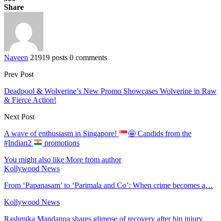
Share
Naveen
21919 posts
0 comments
Prev Post
Deadpool & Wolverine’s New Promo Showcases Wolverine in Raw
& Fierce Action!
Next Post
A wave of enthusiasm in Singapore!
🤩
Candids from the
#Indian2
promotions
You might also like
More from author
Kollywood News
From ‘Papanasam’ to ‘Parimala and Co’: When crime becomes a…
Kollywood News
Rashmika Mandanna shares glimpse of recovery after hip injury