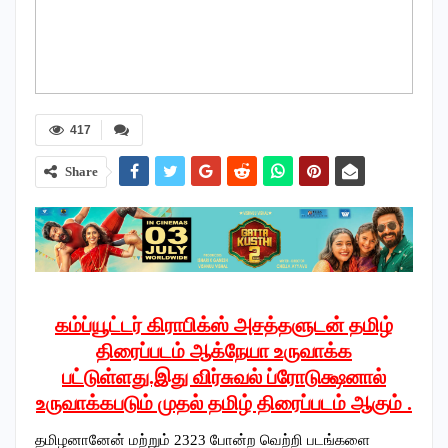
417
Share
கம்ப்யூட்டர் கிராபிக்ஸ் அசத்தளுடன் தமிழ்
திரைப்படம் ஆக்நேயா உருவாக்க
பட்டுள்ளது.இது விர்சுவல் ப்ரோடுக்ஷனால்
உருவாக்கபடும் முதல் தமிழ் திரைப்படம் ஆகும் .
தமிழனானேன் மற்றும் 2323 போன்ற வெற்றி படங்களை