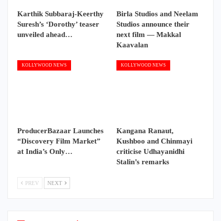
Karthik Subbaraj-Keerthy
Birla Studios and Neelam
Suresh’s ‘Dorothy’ teaser
Studios announce their
unveiled ahead…
next film — Makkal
Kaavalan
KOLLYWOOD NEWS
KOLLYWOOD NEWS
ProducerBazaar Launches
Kangana Ranaut,
“Discovery Film Market”
Kushboo and Chinmayi
at India’s Only…
criticise Udhayanidhi
Stalin’s remarks
PREV
NEXT