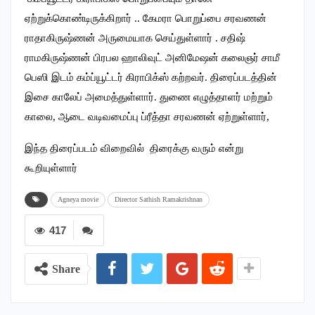
ஏற்றுக்கொண்டிருக்கிறார் .. கேமரா பொறுப்பை சரவணன்
ராதாகிருஷ்ணன் அருமையாக செய்துள்ளார் . சதிஷ்
ராமகிருஷ்ணன் பிரபல ஹாலிவுட் அனிமேஷன் கலைஞர் சாமீ
பெஸி இடம் கம்ப்யூட்டர் கிராபிக்ஸ் கற்றவர். திரைப்படத்தின்
இசை காலேப் அமைத்துள்ளார். துணை எழுத்தாளர் மற்றும்
காலை, ஆடை வடிவமைப்பு ப்ரீத்தா சரவணன் ஏற்றுள்ளார்,
இந்த திரைப்படம் விறைவில் திரைக்கு வரும் என்று
கூறியுள்ளார்
Agneya movie
Director Sathish Ramakrishnan
417
Share