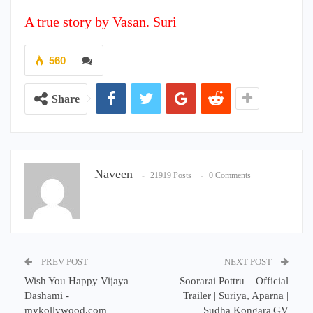
A true story by Vasan. Suri
560
Share
Naveen
21919 Posts
0 Comments
PREV POST
NEXT POST
Wish You Happy Vijaya
Soorarai Pottru – Official
Dashami -
Trailer | Suriya, Aparna |
mykollywood.com
Sudha Kongara|GV